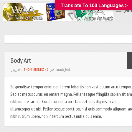
Translate To 100 Languages >
_MEN
Body Art
_by_text
_comments_text
THOM BIERDZ
/
0
Suspendisse tempor enim non lorem lobortis non vestibulum arcu tempor.
Sed et metus purus, eu ornare magna. Pellentesque fringilla sapien sit a
nibh ornare lacinia. Curabitur nulla orci, laoreet quis dignissim vel,
ullamcorper ut nisl. Pellentesque porttitor, nisl quis commodo aliquam, ar
nibh rutrum libero, non interdum lectus nulla quis enim.